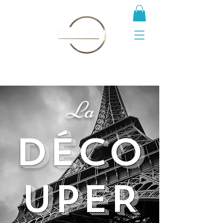
La
DÉCO
UPER